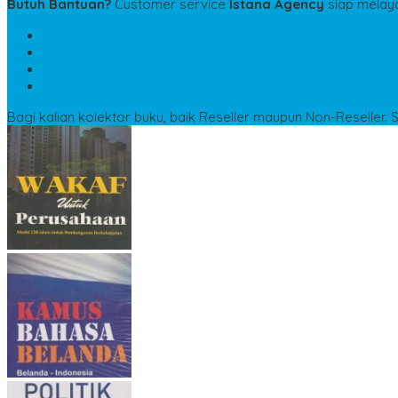
Butuh Bantuan?
Customer service
Istana Agency
siap melay
SMS
6285100523476
TELP
6285100523476
WA
6285100523476
istanaagency09@gmail.com
Bagi kalian kolektor buku, baik Reseller maupun Non-Reseller. 