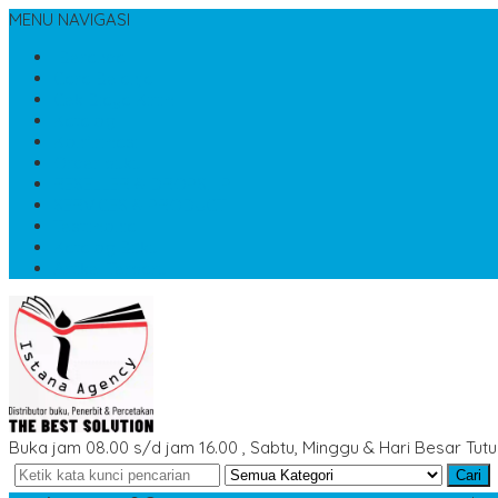
MENU NAVIGASI
Beranda
Cara Belanja
Cek Biaya Kirim
Katalog
Konfirmasi
Order buku
RESELLER & DROPSHIP
SERVICES & PRODUCT
Testimonial
Katalog Buku
Artikel Terbaru
Buka jam 08.00 s/d jam 16.00 , Sabtu, Minggu & Hari Besar Tut
Cari