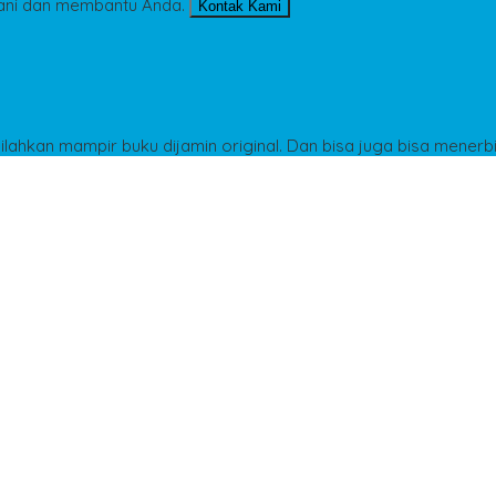
ani dan membantu Anda.
Kontak Kami
Silahkan mampir buku dijamin original. Dan bisa juga bisa menerb