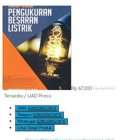
Rp 67.200
Rp 84.000
Tersedia
/ UAD Press
SMS
6285100523476
Telepon
6285100523476
Whatsapp
6285100523476
Lihat Detail Produk