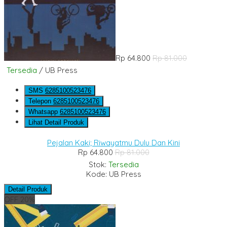
Rp 64.800
Rp 81.000
Tersedia
/ UB Press
SMS
6285100523476
Telepon
6285100523476
Whatsapp
6285100523476
Lihat Detail Produk
Pejalan Kaki; Riwayatmu Dulu Dan Kini
Rp 64.800
Rp 81.000
Stok:
Tersedia
Kode: UB Press
Detail Produk
OFF 20%