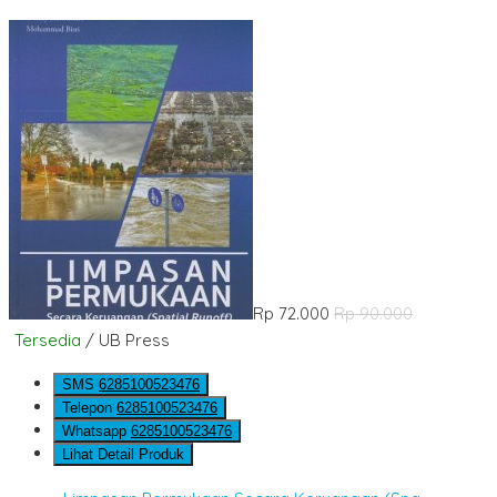
Rp 72.000
Rp 90.000
Tersedia
/ UB Press
SMS
6285100523476
Telepon
6285100523476
Whatsapp
6285100523476
Lihat Detail Produk