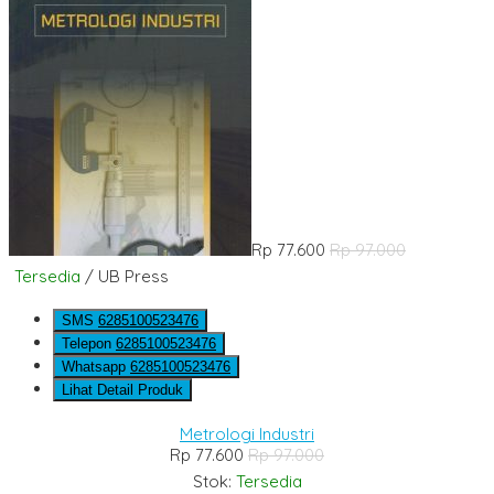
Rp 77.600
Rp 97.000
Tersedia
/ UB Press
SMS
6285100523476
Telepon
6285100523476
Whatsapp
6285100523476
Lihat Detail Produk
Metrologi Industri
Rp 77.600
Rp 97.000
Stok:
Tersedia