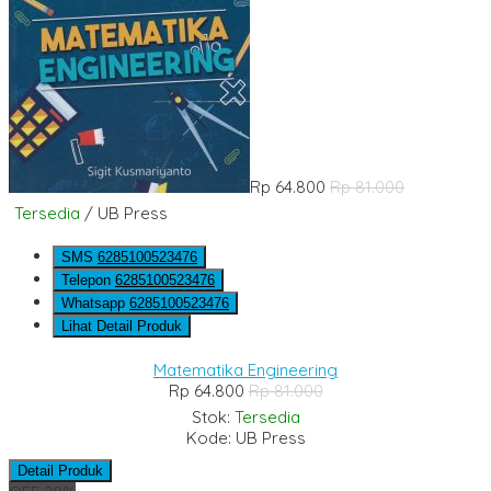
Rp 64.800
Rp 81.000
Tersedia
/ UB Press
SMS
6285100523476
Telepon
6285100523476
Whatsapp
6285100523476
Lihat Detail Produk
Matematika Engineering
Rp 64.800
Rp 81.000
Stok:
Tersedia
Kode: UB Press
Detail Produk