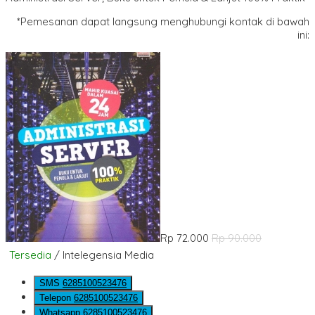
*Pemesanan dapat langsung menghubungi kontak di bawah
ini:
Rp 72.000
Rp 90.000
Tersedia
/ Intelegensia Media
SMS
6285100523476
Telepon
6285100523476
Whatsapp
6285100523476