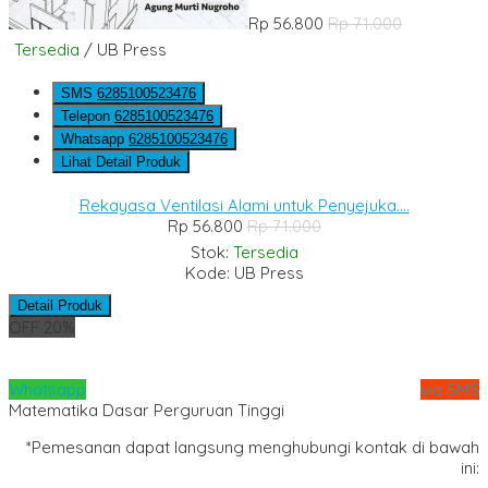
Rp 56.800
Rp 71.000
Tersedia
/ UB Press
SMS
6285100523476
Telepon
6285100523476
Whatsapp
6285100523476
Lihat Detail Produk
Rekayasa Ventilasi Alami untuk Penyejuka....
Rp 56.800
Rp 71.000
Stok:
Tersedia
Kode: UB Press
Detail Produk
OFF 20%
Whatsapp
via SMS
Matematika Dasar Perguruan Tinggi
*Pemesanan dapat langsung menghubungi kontak di bawah
ini: