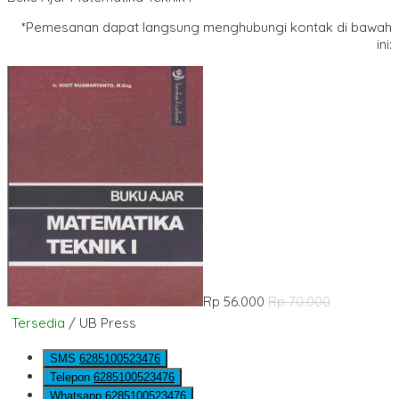
*Pemesanan dapat langsung menghubungi kontak di bawah
ini:
Rp 56.000
Rp 70.000
Tersedia
/ UB Press
SMS
6285100523476
Telepon
6285100523476
Whatsapp
6285100523476