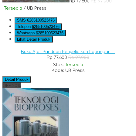
Rp 77.600
Rp 97.000
Tersedia
/ UB Press
SMS
6285100523476
Telepon
6285100523476
Whatsapp
6285100523476
Lihat Detail Produk
Buku Ajar Panduan Penyelidikan Lapangan ....
Rp 77.600
Rp 97.000
Stok:
Tersedia
Kode: UB Press
Detail Produk
OFF 20%