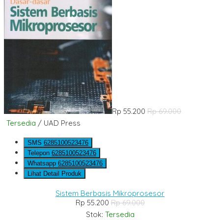
Rp 55.200
Rp 69.000
Tersedia
/ UAD Press
SMS
6285100523476
Telepon
6285100523476
Whatsapp
6285100523476
Lihat Detail Produk
Sistem Berbasis Mikroprosesor
Rp 55.200
Rp 69.000
Stok:
Tersedia