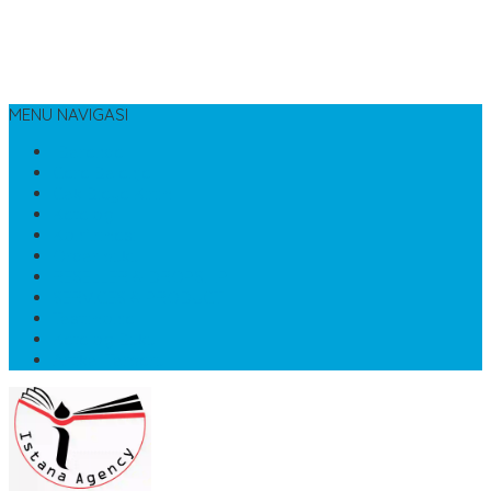
MENU NAVIGASI
Beranda
Cara Belanja
Cek Biaya Kirim
Katalog
Konfirmasi
Order buku
RESELLER & DROPSHIP
SERVICES & PRODUCT
Testimonial
Katalog Buku
Artikel Terbaru