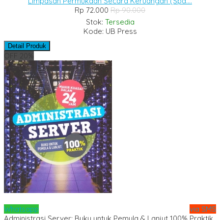
Limpasan Permukaan Secara Keruangan (Spa....
Rp 72.000
Rp 90.000
Stok:
Tersedia
Kode: UB Press
Detail Produk
OFF 20%
Whatsapp
via SMS
Administrasi Server; Buku untuk Pemula & Lanjut 100% Praktik