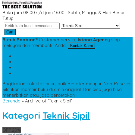
Buka jam 08.00 s/d jam 16.00 , Sabtu, Minggu & Hari Besar
Tutup
Cari
Butuh Bantuan?
Customer service
Istana Agency
siap
melayani dan membantu Anda.
Kontak Kami
SMS
6285100523476
TELP
6285100523476
WA
6285100523476
istanaagency09@gmail.com
Bagi kalian kolektor buku, baik Reseller maupun Non-Reseller.
Silahkan mampir buku dijamin original. Dan bisa juga bisa
menerbitkan atau jasa percetakan.
Beranda
»
Archive of 'Teknik Sipil'
Kategori
Teknik Sipil
OFF 20%