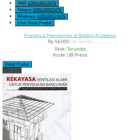
SMS
6285100523476
Telepon
6285100523476
Whatsapp
6285100523476
Lihat Detail Produk
Pranata & Manajemen di Bidang Arsitektur
Rp 56.000
Rp 70.000
Stok:
Tersedia
Kode: UB Press
Detail Produk
OFF 20%