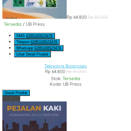
Rp 64.800
Rp 81.000
Tersedia
/ UB Press
SMS
6285100523476
Telepon
6285100523476
Whatsapp
6285100523476
Lihat Detail Produk
Teknologi Bioproses
Rp 64.800
Rp 81.000
Stok:
Tersedia
Kode: UB Press
Detail Produk
OFF 20%