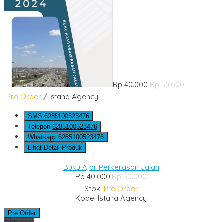
Rp 40.000
Rp 50.000
Pre Order
/ Istana Agency
SMS
6285100523476
Telepon
6285100523476
Whatsapp
6285100523476
Lihat Detail Produk
Buku Ajar Perkerasan Jalan
Rp 40.000
Rp 50.000
Stok:
Pre Order
Kode: Istana Agency
Pre Order