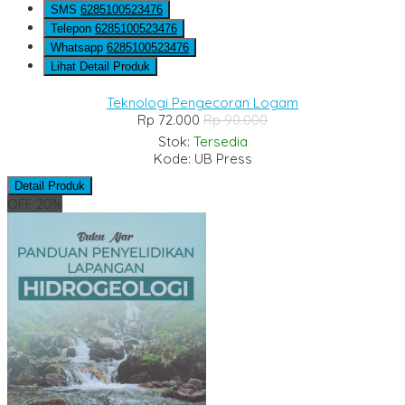
SMS
6285100523476
Telepon
6285100523476
Whatsapp
6285100523476
Lihat Detail Produk
Teknologi Pengecoran Logam
Rp 72.000
Rp 90.000
Stok:
Tersedia
Kode: UB Press
Detail Produk
OFF 20%