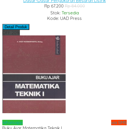
Dasar-Dasar Pengukuran Besaran Listrik
Rp 67.200
Rp 84.000
Stok:
Tersedia
Kode: UAD Press
Detail Produk
OFF 20%
Whatsapp
via SMS
Buku Ajar Matematika Teknik I