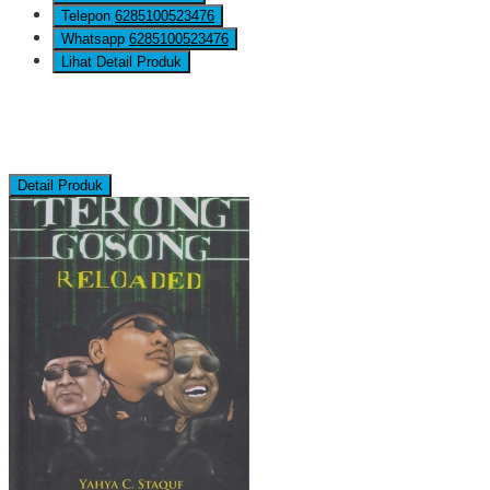
Telepon
6285100523476
Whatsapp
6285100523476
Lihat Detail Produk
Detail Produk