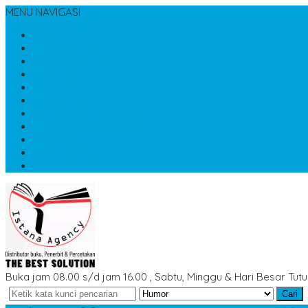
MENU NAVIGASI
Beranda
Cara Belanja
Cek Biaya Kirim
Katalog
Konfirmasi
Order buku
RESELLER & DROPSHIP
SERVICES & PRODUCT
Testimonial
Katalog Buku
Artikel Terbaru
Buka jam 08.00 s/d jam 16.00 , Sabtu, Minggu & Hari Besar Tut
Cari