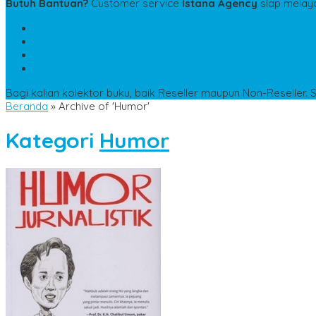
Butuh Bantuan?
Customer service
Istana Agency
siap melay
SMS
6285100523476
TELP
6285100523476
WA
6285100523476
istanaagency09@gmail.com
Bagi kalian kolektor buku, baik Reseller maupun Non-Reseller. 
Beranda
»
Archive of 'Humor'
Kategori
Humor