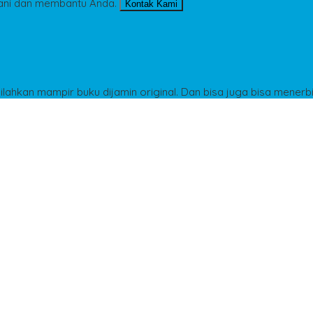
ani dan membantu Anda.
Kontak Kami
Silahkan mampir buku dijamin original. Dan bisa juga bisa menerb