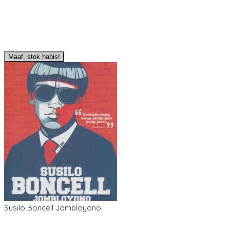
Maaf, stok habis!
Susilo Boncell Jombloyono