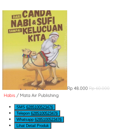
Rp 48.000
Rp 60.000
Habis
/ Mata Air Publishing
SMS
6285100523476
Telepon
6285100523476
Whatsapp
6285100523476
Lihat Detail Produk