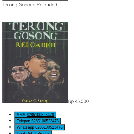
Terong Gosong Reloaded
Rp 45.000
SMS
6285100523476
Telepon
6285100523476
Whatsapp
6285100523476
Lihat Detail Produk