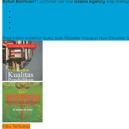
Butuh Bantuan?
Customer service
Istana Agency
siap melay
SMS
6285100523476
TELP
6285100523476
WA
6285100523476
istanaagency09@gmail.com
Bagi kalian kolektor buku, baik Reseller maupun Non-Reseller. 
Edisi Terbatas