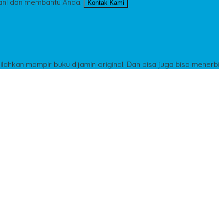
ani dan membantu Anda.
Kontak Kami
Silahkan mampir buku dijamin original. Dan bisa juga bisa menerb