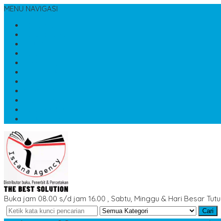
MENU NAVIGASI
Beranda
Cara Belanja
Cek Biaya Kirim
Katalog
Konfirmasi
Order buku
RESELLER & DROPSHIP
SERVICES & PRODUCT
Testimonial
Katalog Buku
Artikel Terbaru
Buka jam 08.00 s/d jam 16.00 , Sabtu, Minggu & Hari Besar Tut
Cari