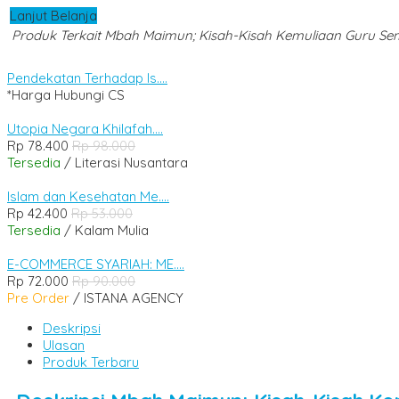
Lanjut Belanja
Produk Terkait Mbah Maimun; Kisah-Kisah Kemuliaan Guru S
Pendekatan Terhadap Is....
*Harga Hubungi CS
Utopia Negara Khilafah....
Rp 78.400
Rp 98.000
Tersedia
/ Literasi Nusantara
Islam dan Kesehatan Me....
Rp 42.400
Rp 53.000
Tersedia
/ Kalam Mulia
E-COMMERCE SYARIAH: ME....
Rp 72.000
Rp 90.000
Pre Order
/ ISTANA AGENCY
Deskripsi
Ulasan
Produk Terbaru