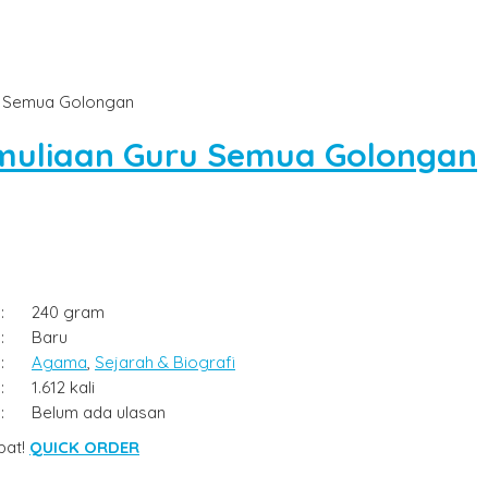
u Semua Golongan
muliaan Guru Semua Golongan
:
240 gram
:
Baru
:
Agama
,
Sejarah & Biografi
:
1.612 kali
:
Belum ada ulasan
pat!
QUICK ORDER