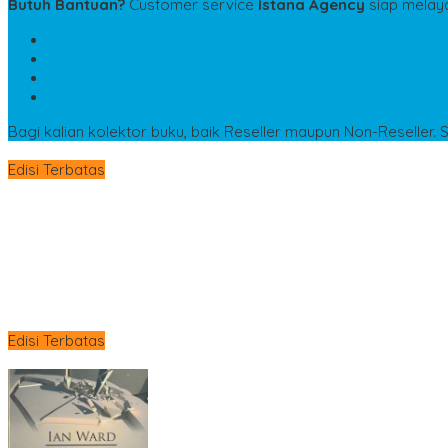
Butuh Bantuan?
Customer service
Istana Agency
siap melay
SMS
6285100523476
TELP
6285100523476
WA
6285100523476
istanaagency09@gmail.com
Bagi kalian kolektor buku, baik Reseller maupun Non-Reseller. 
Edisi Terbatas
Edisi Terbatas