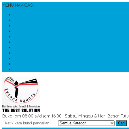
MENU NAVIGASI
Beranda
Cara Belanja
Cek Biaya Kirim
Katalog
Konfirmasi
Order buku
RESELLER & DROPSHIP
SERVICES & PRODUCT
Testimonial
Katalog Buku
Artikel Terbaru
Buka jam 08.00 s/d jam 16.00 , Sabtu, Minggu & Hari Besar Tut
Cari