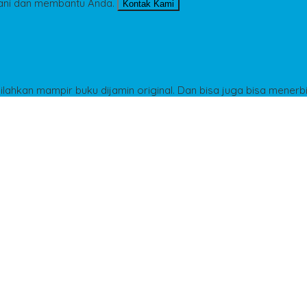
ani dan membantu Anda.
Kontak Kami
Silahkan mampir buku dijamin original. Dan bisa juga bisa menerb