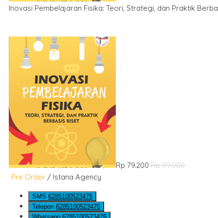
Inovasi Pembelajaran Fisika: Teori, Strategi, dan Praktik Berba
Rp 79.200
Rp 99.000
Pre Order
/ Istana Agency
SMS
6285100523476
Telepon
6285100523476
Whatsapp
6285100523476