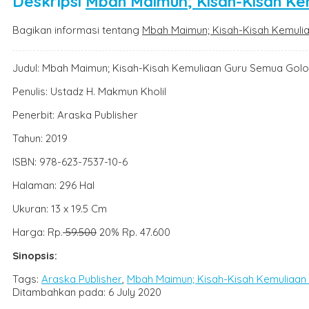
Deskripsi
Mbah Maimun; Kisah-Kisah K
Bagikan informasi tentang
Mbah Maimun; Kisah-Kisah Kemul
Judul: Mbah Maimun; Kisah-Kisah Kemuliaan Guru Semua Gol
Penulis: Ustadz H. Makmun Kholil
Penerbit: Araska Publisher
Tahun: 2019
ISBN: 978-623-7537-10-6
Halaman: 296 Hal
Ukuran: 13 x 19.5 Cm
Harga: Rp.
59.500
20% Rp. 47.600
Sinopsis:
Tags:
Araska Publisher
,
Mbah Maimun; Kisah-Kisah Kemuliaa
Ditambahkan pada: 6 July 2020