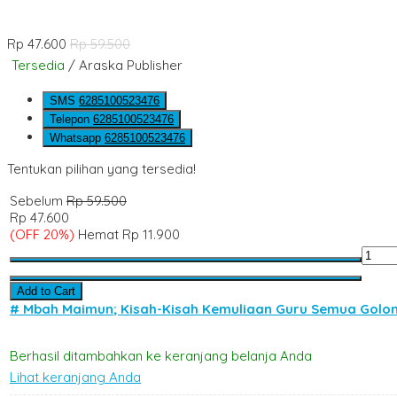
Rp 47.600
Rp 59.500
Tersedia
/ Araska Publisher
SMS
6285100523476
Telepon
6285100523476
Whatsapp
6285100523476
Tentukan pilihan yang tersedia!
Sebelum
Rp 59.500
Rp 47.600
(OFF 20%)
Hemat Rp 11.900
Add to Cart
# Mbah Maimun; Kisah-Kisah Kemuliaan Guru Semua Golo
Berhasil ditambahkan ke keranjang belanja Anda
Lihat keranjang Anda