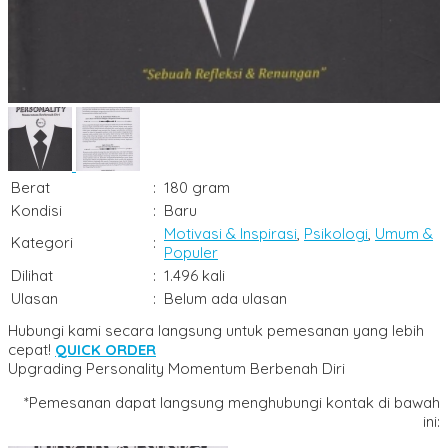
Berat
:
180 gram
Kondisi
:
Baru
Motivasi & Inspirasi
,
Psikologi
,
Umum &
Kategori
:
Populer
Dilihat
:
1.496 kali
Ulasan
:
Belum ada ulasan
Hubungi kami secara langsung untuk pemesanan yang lebih
cepat!
QUICK ORDER
Upgrading Personality Momentum Berbenah Diri
*Pemesanan dapat langsung menghubungi kontak di bawah
ini: