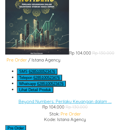
Rp 104.000
Rp 130.000
Pre Order
/ Istana Agency
SMS
6285100523476
Telepon
6285100523476
Whatsapp
6285100523476
Lihat Detail Produk
Beyond Numbers: Perilaku Keuangan dalam ....
Rp 104.000
Rp 130.000
Stok:
Pre Order
Kode: Istana Agency
Pre Order