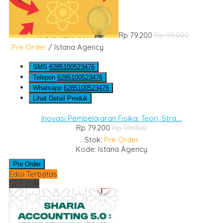
Rp 79.200
Rp 99.000
Pre Order
/ Istana Agency
SMS
6285100523476
Telepon
6285100523476
Whatsapp
6285100523476
Lihat Detail Produk
Inovasi Pembelajaran Fisika: Teori, Stra....
Rp 79.200
Rp 99.000
Stok:
Pre Order
Kode: Istana Agency
Pre Order
Edisi Terbatas
OFF 20%