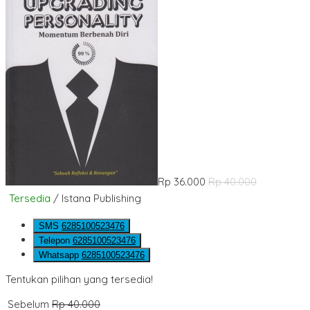
Rp 36.000
Rp 40.000
Tersedia
/ Istana Publishing
SMS
6285100523476
Telepon
6285100523476
Whatsapp
6285100523476
Tentukan pilihan yang tersedia!
Sebelum
Rp 40.000