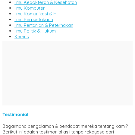
Ilmu Kedokteran & Kesehatan
Ilmu Komputer
Ilmu Komunikasi & HI
Ilmu Perpustakaan
Ilmu Pertanian & Peternakan
Ilmu Politik & Hukum
Kamus
Kitab
Komik
Majalah
Manajemen
Metode & Penelitian
Militer & Persenjataan
MIPA
Motivasi & Inspirasi
Novel & Cerpen
Pemikiran & Tafsir
Pendidikan
Perikanan & Kelautan
Psikologi
Testimonial
Puisi
Pantun
Bagaimana pengalaman & pendapat mereka tentang kami?
Sains & Teknologi
Berikut ini adalah testimonial asli tanpa rekayasa dari
SD/ MI