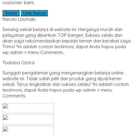
customer kami.
Sejarah & Biografi
Seni & Bahasa Sastra
Submit
Lihat Semua
SMA/ MA
Naruto Uzumaki
SMP/ MTS
Sosial dan Budaya
Senang sekali belanja di website ini. Harganya murah dan
Teknik Sipil
pelayanan yang diberikan TOP banget. Sukses selalu dan
Umum & Populer
akan saya rekomendasikan kepada teman dan kerabat saya.
Trims! *Ini adalah contoh testimoni, dapat Anda hapus pada
wp-admin > menu Comments.
Tsubasa Ozora
Sungguh pengalaman yang menyenangkan belanja online
website ini. Tidak salah pilih dan produk yang dijual keren
sekali. Terus tingkatkan dan sukses selalu! *Ini adalah contoh
testimoni, dapat Anda hapus pada wp-admin > menu
Comments.