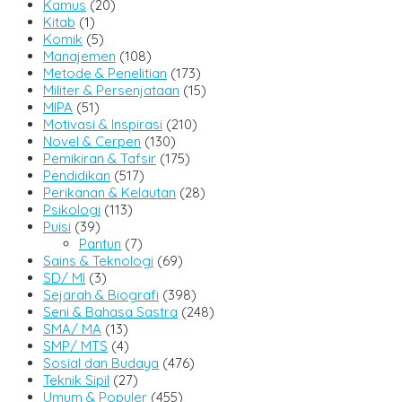
Kamus
(20)
Kitab
(1)
Komik
(5)
Manajemen
(108)
Metode & Penelitian
(173)
Militer & Persenjataan
(15)
MIPA
(51)
Motivasi & Inspirasi
(210)
Novel & Cerpen
(130)
Pemikiran & Tafsir
(175)
Pendidikan
(517)
Perikanan & Kelautan
(28)
Psikologi
(113)
Puisi
(39)
Pantun
(7)
Sains & Teknologi
(69)
SD/ MI
(3)
Sejarah & Biografi
(398)
Seni & Bahasa Sastra
(248)
SMA/ MA
(13)
SMP/ MTS
(4)
Sosial dan Budaya
(476)
Teknik Sipil
(27)
Umum & Populer
(455)