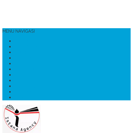
MENU NAVIGASI
Beranda
Cara Belanja
Cek Biaya Kirim
Katalog
Konfirmasi
Order buku
RESELLER & DROPSHIP
SERVICES & PRODUCT
Testimonial
Katalog Buku
Artikel Terbaru