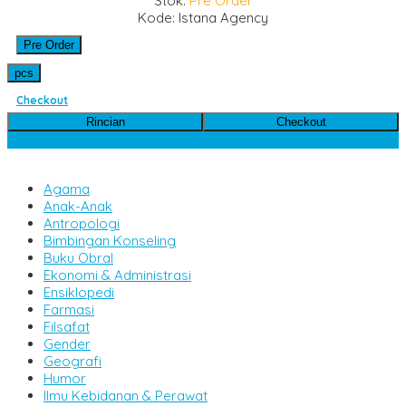
Stok:
Pre Order
Kode: Istana Agency
Pre Order
pcs
Checkout
Rincian
Checkout
Kategori Produk
Agama
Anak-Anak
Antropologi
Bimbingan Konseling
Buku Obral
Ekonomi & Administrasi
Ensiklopedi
Farmasi
Filsafat
Gender
Geografi
Humor
Ilmu Kebidanan & Perawat