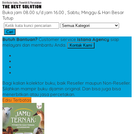
Buka jam 08.00 s/d jam 16.00 , Sabtu, Minggu & Hari Besar
Tutup
Cari
Butuh Bantuan?
Customer service
Istana Agency
siap
melayani dan membantu Anda.
Kontak Kami
SMS
6285100523476
TELP
6285100523476
WA
6285100523476
istanaagency09@gmail.com
Bagi kalian kolektor buku, baik Reseller maupun Non-Reseller.
Silahkan mampir buku dijamin original. Dan bisa juga bisa
menerbitkan atau jasa percetakan.
Edisi Terbatas