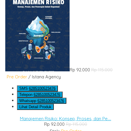
Rp 92.000
Rp 115.000
Pre Order
/ Istana Agency
SMS
6285100523476
Telepon
6285100523476
Whatsapp
6285100523476
Lihat Detail Produk
Manajemen Risiko: Konsep, Proses, dan Pe....
Rp 92.000
Rp 115.000