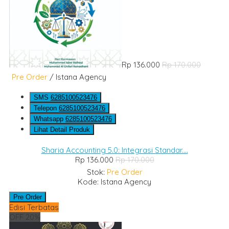
Rp 136.000
Rp 170.000
Pre Order
/ Istana Agency
SMS
6285100523476
Telepon
6285100523476
Whatsapp
6285100523476
Lihat Detail Produk
Sharia Accounting 5.0: Integrasi Standar....
Rp 136.000
Rp 170.000
Stok:
Pre Order
Kode: Istana Agency
Pre Order
Edisi Terbatas
OFF 20%