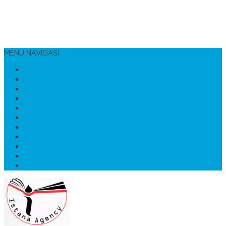
MENU NAVIGASI
Beranda
Cara Belanja
Cek Biaya Kirim
Katalog
Konfirmasi
Order buku
RESELLER & DROPSHIP
SERVICES & PRODUCT
Testimonial
Katalog Buku
Artikel Terbaru