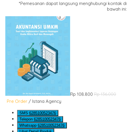
*Pemesanan dapat langsung menghubungi kontak di
bawah ini:
Rp 108.800
Rp 136.000
Pre Order
/ Istana Agency
SMS
6285100523476
Telepon
6285100523476
Whatsapp
6285100523476
Lihat Detail Produk