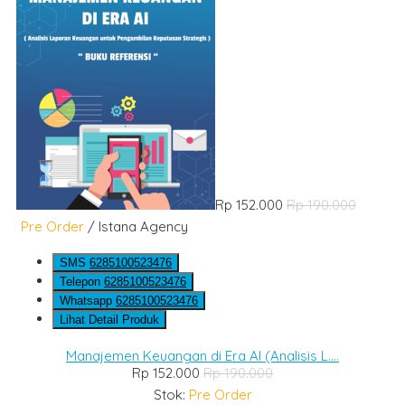
Rp 152.000
Rp 190.000
Pre Order
/ Istana Agency
SMS
6285100523476
Telepon
6285100523476
Whatsapp
6285100523476
Lihat Detail Produk
Manajemen Keuangan di Era AI (Analisis L....
Rp 152.000
Rp 190.000
Stok:
Pre Order