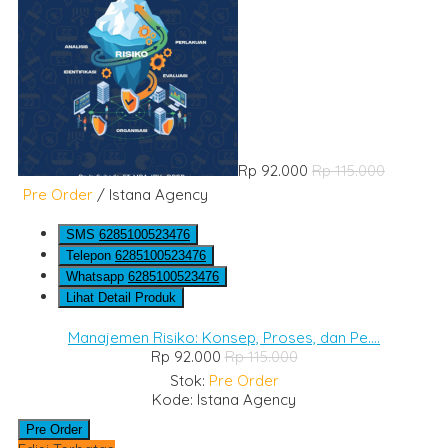
Rp 92.000
Rp 115.000
Pre Order
/ Istana Agency
SMS
6285100523476
Telepon
6285100523476
Whatsapp
6285100523476
Lihat Detail Produk
Manajemen Risiko: Konsep, Proses, dan Pe....
Rp 92.000
Rp 115.000
Stok:
Pre Order
Kode: Istana Agency
Pre Order