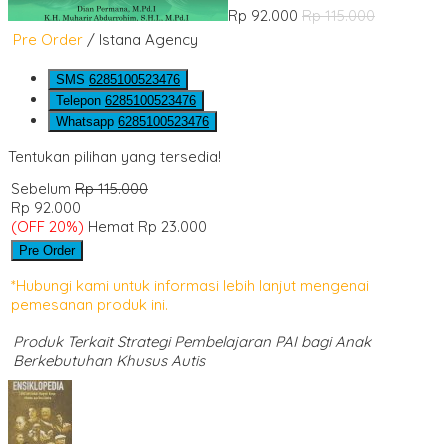
Rp 92.000
Rp 115.000
Pre Order
/ Istana Agency
SMS
6285100523476
Telepon
6285100523476
Whatsapp
6285100523476
Tentukan pilihan yang tersedia!
Sebelum
Rp 115.000
Rp 92.000
(OFF 20%)
Hemat Rp 23.000
Pre Order
*Hubungi kami untuk informasi lebih lanjut mengenai
pemesanan produk ini.
Produk Terkait Strategi Pembelajaran PAI bagi Anak
Berkebutuhan Khusus Autis