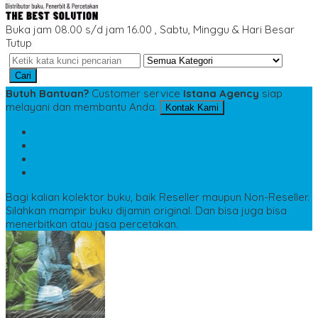
Buka jam 08.00 s/d jam 16.00 , Sabtu, Minggu & Hari Besar
Tutup
Cari
Butuh Bantuan?
Customer service
Istana Agency
siap
melayani dan membantu Anda.
Kontak Kami
SMS
6285100523476
TELP
6285100523476
WA
6285100523476
istanaagency09@gmail.com
Bagi kalian kolektor buku, baik Reseller maupun Non-Reseller.
Silahkan mampir buku dijamin original. Dan bisa juga bisa
menerbitkan atau jasa percetakan.