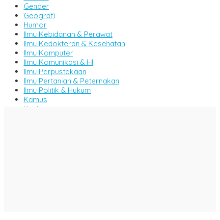
Gender
Geografi
Humor
Ilmu Kebidanan & Perawat
Ilmu Kedokteran & Kesehatan
Ilmu Komputer
Ilmu Komunikasi & HI
Ilmu Perpustakaan
Ilmu Pertanian & Peternakan
Ilmu Politik & Hukum
Kamus
Kitab
Komik
Majalah
Manajemen
Metode & Penelitian
Militer & Persenjataan
MIPA
Motivasi & Inspirasi
Novel & Cerpen
Pemikiran & Tafsir
Pendidikan
Perikanan & Kelautan