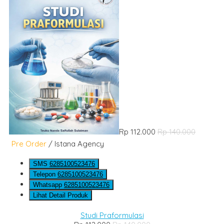
Rp 112.000
Rp 140.000
Pre Order
/ Istana Agency
SMS
6285100523476
Telepon
6285100523476
Whatsapp
6285100523476
Lihat Detail Produk
Studi Praformulasi