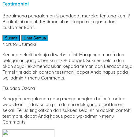
Psikologi
Testimonial
Puisi
Pantun
Bagaimana pengalaman & pendapat mereka tentang kami?
Sains & Teknologi
Berikut ini adalah testimonial asli tanpa rekayasa dari
SD/ MI
customer kami.
Sejarah & Biografi
Seni & Bahasa Sastra
Submit
Lihat Semua
SMA/ MA
Naruto Uzumaki
SMP/ MTS
Sosial dan Budaya
Senang sekali belanja di website ini. Harganya murah dan
Teknik Sipil
pelayanan yang diberikan TOP banget. Sukses selalu dan
Umum & Populer
akan saya rekomendasikan kepada teman dan kerabat saya.
Trims! *Ini adalah contoh testimoni, dapat Anda hapus pada
wp-admin > menu Comments.
Tsubasa Ozora
Sungguh pengalaman yang menyenangkan belanja online
website ini. Tidak salah pilih dan produk yang dijual keren
sekali. Terus tingkatkan dan sukses selalu! *Ini adalah contoh
testimoni, dapat Anda hapus pada wp-admin > menu
Comments.