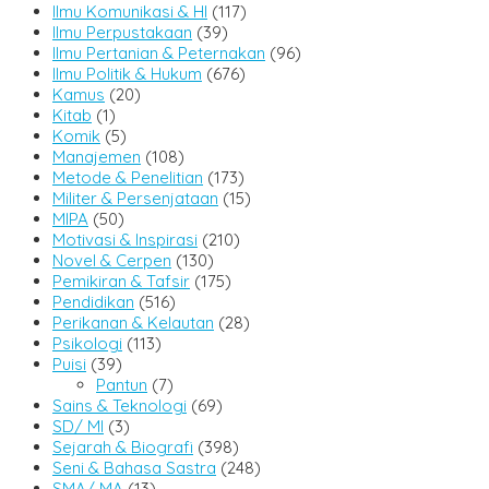
Ilmu Komunikasi & HI
(117)
Ilmu Perpustakaan
(39)
Ilmu Pertanian & Peternakan
(96)
Ilmu Politik & Hukum
(676)
Kamus
(20)
Kitab
(1)
Komik
(5)
Manajemen
(108)
Metode & Penelitian
(173)
Militer & Persenjataan
(15)
MIPA
(50)
Motivasi & Inspirasi
(210)
Novel & Cerpen
(130)
Pemikiran & Tafsir
(175)
Pendidikan
(516)
Perikanan & Kelautan
(28)
Psikologi
(113)
Puisi
(39)
Pantun
(7)
Sains & Teknologi
(69)
SD/ MI
(3)
Sejarah & Biografi
(398)
Seni & Bahasa Sastra
(248)
SMA/ MA
(13)