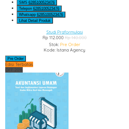
SMS
6285100523476
Telepon
6285100523476
Whatsapp
6285100523476
Lihat Detail Produk
Studi Praformulasi
Rp 112.000
Rp 140.000
Stok:
Pre Order
Kode: Istana Agency
Pre Order
Edisi Terbatas
OFF 20%