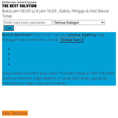
Buka jam 08.00 s/d jam 16.00 , Sabtu, Minggu & Hari Besar
Tutup
Cari
Butuh Bantuan?
Customer service
Istana Agency
siap
melayani dan membantu Anda.
Kontak Kami
SMS
6285100523476
TELP
6285100523476
WA
6285100523476
istanaagency09@gmail.com
Bagi kalian kolektor buku, baik Reseller maupun Non-Reseller.
Silahkan mampir buku dijamin original. Dan bisa juga bisa
menerbitkan atau jasa percetakan.
Edisi Terbatas