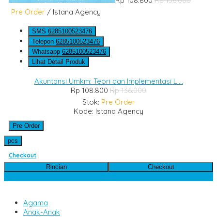
Rp 108.800
Rp 136.000
Pre Order
/ Istana Agency
SMS
6285100523476
Telepon
6285100523476
Whatsapp
6285100523476
Lihat Detail Produk
Akuntansi Umkm: Teori dan Implementasi L....
Rp 108.800
Rp 136.000
Stok:
Pre Order
Kode: Istana Agency
Pre Order
pcs
Checkout
Rincian
Checkout
Kategori Produk
Agama
Anak-Anak