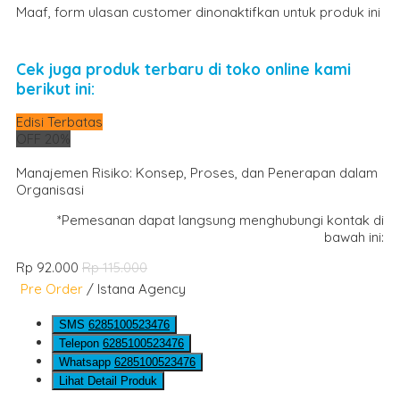
Maaf, form ulasan customer dinonaktifkan untuk produk ini
Cek juga produk terbaru di toko online kami
berikut ini:
Edisi Terbatas
OFF 20%
Manajemen Risiko: Konsep, Proses, dan Penerapan dalam
Organisasi
*Pemesanan dapat langsung menghubungi kontak di
bawah ini:
Rp 92.000
Rp 115.000
Pre Order
/ Istana Agency
SMS
6285100523476
Telepon
6285100523476
Whatsapp
6285100523476
Lihat Detail Produk