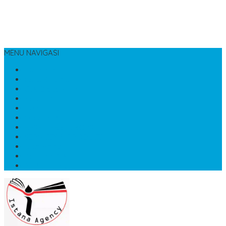
MENU NAVIGASI
Beranda
Cara Belanja
Cek Biaya Kirim
Katalog
Konfirmasi
Order buku
RESELLER & DROPSHIP
SERVICES & PRODUCT
Testimonial
Katalog Buku
Artikel Terbaru