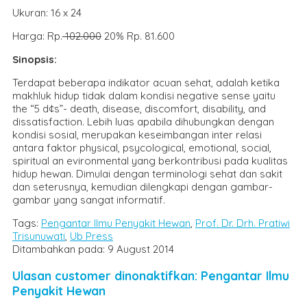
Ukuran: 16 x 24
Harga: Rp.
102.000
20% Rp. 81.600
Sinopsis:
Terdapat beberapa indikator acuan sehat, adalah ketika
makhluk hidup tidak dalam kondisi negative sense yaitu
the “5 d¢s”- death, disease, discomfort, disability, and
dissatisfaction. Lebih luas apabila dihubungkan dengan
kondisi sosial, merupakan keseimbangan inter relasi
antara faktor physical, psycological, emotional, social,
spiritual an evironmental yang berkontribusi pada kualitas
hidup hewan. Dimulai dengan terminologi sehat dan sakit
dan seterusnya, kemudian dilengkapi dengan gambar-
gambar yang sangat informatif.
Tags:
Pengantar Ilmu Penyakit Hewan
,
Prof. Dr. Drh. Pratiwi
Trisunuwati
,
Ub Press
Ditambahkan pada: 9 August 2014
Ulasan customer dinonaktifkan: Pengantar Ilmu
Penyakit Hewan