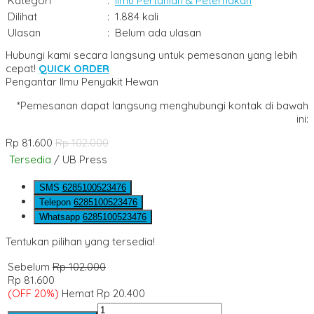
Kategori
:
Ilmu Pertanian & Peternakan
Dilihat
:
1.884 kali
Ulasan
:
Belum ada ulasan
Hubungi kami secara langsung untuk pemesanan yang lebih
cepat!
QUICK ORDER
Pengantar Ilmu Penyakit Hewan
*Pemesanan dapat langsung menghubungi kontak di bawah
ini:
Rp 81.600
Rp 102.000
Tersedia
/ UB Press
SMS
6285100523476
Telepon
6285100523476
Whatsapp
6285100523476
Tentukan pilihan yang tersedia!
Sebelum
Rp 102.000
Rp 81.600
(OFF 20%)
Hemat Rp 20.400