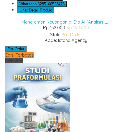
Whatsapp
6285100523476
Lihat Detail Produk
Manajemen Keuangan di Era AI (Analisis L....
Rp 152.000
Rp 190.000
Stok:
Pre Order
Kode: Istana Agency
Pre Order
Edisi Terbatas
OFF 20%