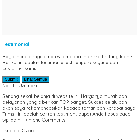
MIPA
Motivasi & Inspirasi
Novel & Cerpen
Pemikiran & Tafsir
Pendidikan
Perikanan & Kelautan
Psikologi
Testimonial
Puisi
Pantun
Bagaimana pengalaman & pendapat mereka tentang kami?
Sains & Teknologi
Berikut ini adalah testimonial asli tanpa rekayasa dari
SD/ MI
customer kami.
Sejarah & Biografi
Seni & Bahasa Sastra
Submit
Lihat Semua
SMA/ MA
Naruto Uzumaki
SMP/ MTS
Sosial dan Budaya
Senang sekali belanja di website ini. Harganya murah dan
Teknik Sipil
pelayanan yang diberikan TOP banget. Sukses selalu dan
Umum & Populer
akan saya rekomendasikan kepada teman dan kerabat saya.
Trims! *Ini adalah contoh testimoni, dapat Anda hapus pada
wp-admin > menu Comments.
Tsubasa Ozora