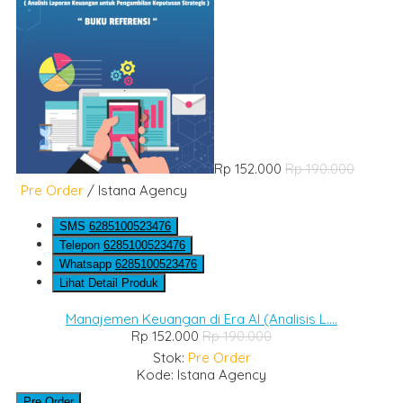
Rp 152.000
Rp 190.000
Pre Order
/ Istana Agency
SMS
6285100523476
Telepon
6285100523476
Whatsapp
6285100523476
Lihat Detail Produk
Manajemen Keuangan di Era AI (Analisis L....
Rp 152.000
Rp 190.000
Stok:
Pre Order
Kode: Istana Agency
Pre Order