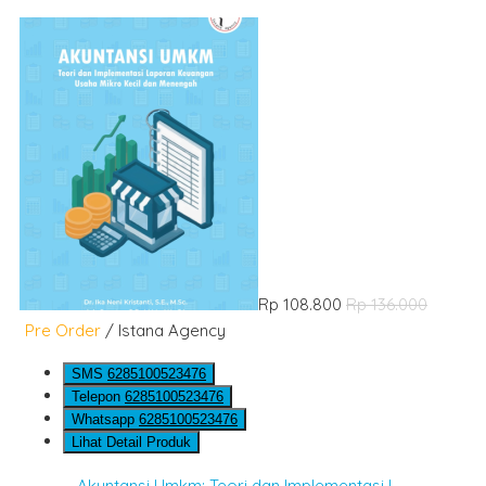
Rp 108.800
Rp 136.000
Pre Order
/ Istana Agency
SMS
6285100523476
Telepon
6285100523476
Whatsapp
6285100523476
Lihat Detail Produk
Akuntansi Umkm: Teori dan Implementasi L....