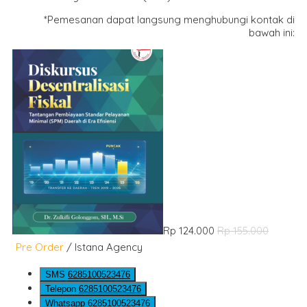
*Pemesanan dapat langsung menghubungi kontak di
bawah ini:
Rp 124.000
Rp 155.000
Pre Order
/ Istana Agency
SMS
6285100523476
Telepon
6285100523476
Whatsapp
6285100523476