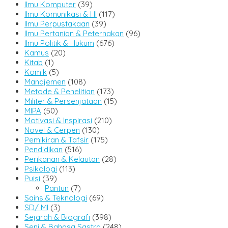
Ilmu Komputer
(39)
Ilmu Komunikasi & HI
(117)
Ilmu Perpustakaan
(39)
Ilmu Pertanian & Peternakan
(96)
Ilmu Politik & Hukum
(676)
Kamus
(20)
Kitab
(1)
Komik
(5)
Manajemen
(108)
Metode & Penelitian
(173)
Militer & Persenjataan
(15)
MIPA
(50)
Motivasi & Inspirasi
(210)
Novel & Cerpen
(130)
Pemikiran & Tafsir
(175)
Pendidikan
(516)
Perikanan & Kelautan
(28)
Psikologi
(113)
Puisi
(39)
Pantun
(7)
Sains & Teknologi
(69)
SD/ MI
(3)
Sejarah & Biografi
(398)
Seni & Bahasa Sastra
(248)