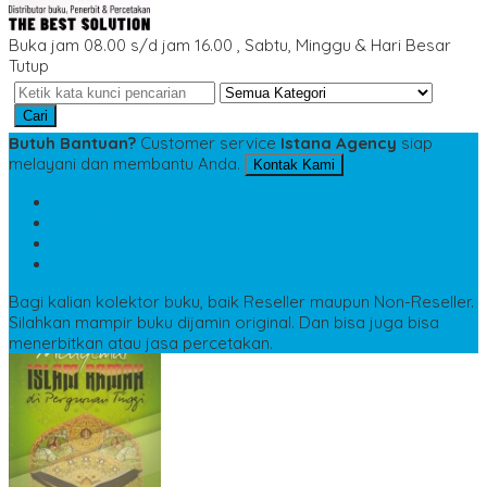
Buka jam 08.00 s/d jam 16.00 , Sabtu, Minggu & Hari Besar
Tutup
Cari
Butuh Bantuan?
Customer service
Istana Agency
siap
melayani dan membantu Anda.
Kontak Kami
SMS
6285100523476
TELP
6285100523476
WA
6285100523476
istanaagency09@gmail.com
Bagi kalian kolektor buku, baik Reseller maupun Non-Reseller.
Silahkan mampir buku dijamin original. Dan bisa juga bisa
menerbitkan atau jasa percetakan.