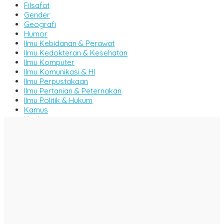
Filsafat
Gender
Geografi
Humor
Ilmu Kebidanan & Perawat
Ilmu Kedokteran & Kesehatan
Ilmu Komputer
Ilmu Komunikasi & HI
Ilmu Perpustakaan
Ilmu Pertanian & Peternakan
Ilmu Politik & Hukum
Kamus
Kitab
Komik
Majalah
Manajemen
Metode & Penelitian
Militer & Persenjataan
MIPA
Motivasi & Inspirasi
Novel & Cerpen
Pemikiran & Tafsir
Pendidikan
Perikanan & Kelautan