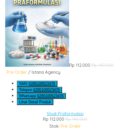
Rp 112.000
Rp 140.000
Pre Order
/ Istana Agency
SMS
6285100523476
Telepon
6285100523476
Whatsapp
6285100523476
Lihat Detail Produk
Studi Praformulasi
Rp 112.000
Rp 140.000
Stok:
Pre Order