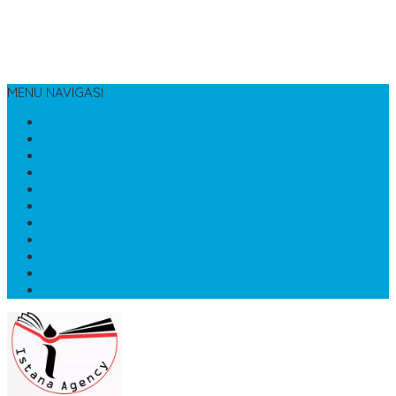
MENU NAVIGASI
Beranda
Cara Belanja
Cek Biaya Kirim
Katalog
Konfirmasi
Order buku
RESELLER & DROPSHIP
SERVICES & PRODUCT
Testimonial
Katalog Buku
Artikel Terbaru