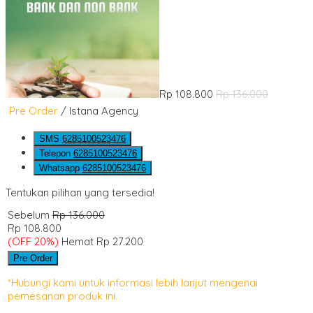
Rp 108.800
Rp 136.000
Pre Order
/ Istana Agency
SMS
6285100523476
Telepon
6285100523476
Whatsapp
6285100523476
Tentukan pilihan yang tersedia!
Sebelum
Rp 136.000
Rp 108.800
(OFF 20%)
Hemat Rp 27.200
Pre Order
*Hubungi kami untuk informasi lebih lanjut mengenai
pemesanan produk ini.