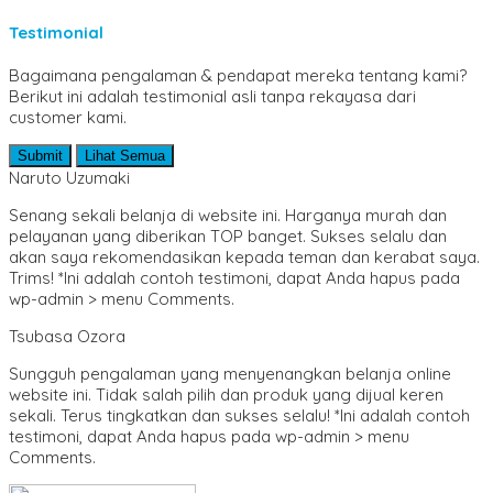
Psikologi
Testimonial
Puisi
Pantun
Bagaimana pengalaman & pendapat mereka tentang kami?
Sains & Teknologi
Berikut ini adalah testimonial asli tanpa rekayasa dari
SD/ MI
customer kami.
Sejarah & Biografi
Seni & Bahasa Sastra
Submit
Lihat Semua
SMA/ MA
Naruto Uzumaki
SMP/ MTS
Sosial dan Budaya
Senang sekali belanja di website ini. Harganya murah dan
Teknik Sipil
pelayanan yang diberikan TOP banget. Sukses selalu dan
Umum & Populer
akan saya rekomendasikan kepada teman dan kerabat saya.
Trims! *Ini adalah contoh testimoni, dapat Anda hapus pada
wp-admin > menu Comments.
Tsubasa Ozora
Sungguh pengalaman yang menyenangkan belanja online
website ini. Tidak salah pilih dan produk yang dijual keren
sekali. Terus tingkatkan dan sukses selalu! *Ini adalah contoh
testimoni, dapat Anda hapus pada wp-admin > menu
Comments.