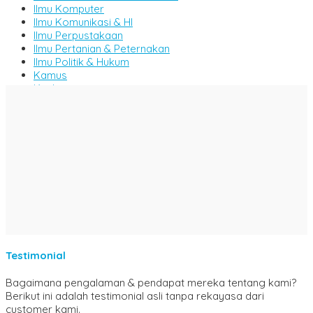
Ilmu Komputer
Ilmu Komunikasi & HI
Ilmu Perpustakaan
Ilmu Pertanian & Peternakan
Ilmu Politik & Hukum
Kamus
Kitab
Komik
Majalah
Manajemen
Metode & Penelitian
Militer & Persenjataan
MIPA
Motivasi & Inspirasi
Novel & Cerpen
Pemikiran & Tafsir
Pendidikan
Perikanan & Kelautan
Psikologi
Testimonial
Puisi
Pantun
Bagaimana pengalaman & pendapat mereka tentang kami?
Sains & Teknologi
Berikut ini adalah testimonial asli tanpa rekayasa dari
SD/ MI
customer kami.