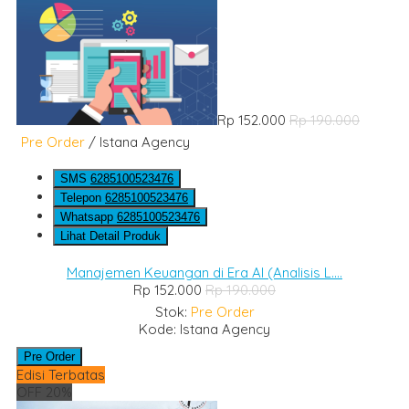
Rp 152.000
Rp 190.000
Pre Order
/ Istana Agency
SMS
6285100523476
Telepon
6285100523476
Whatsapp
6285100523476
Lihat Detail Produk
Manajemen Keuangan di Era AI (Analisis L....
Rp 152.000
Rp 190.000
Stok:
Pre Order
Kode: Istana Agency
Pre Order
Edisi Terbatas
OFF 20%