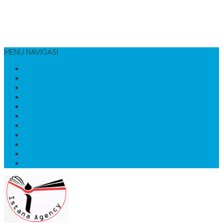
MENU NAVIGASI
Beranda
Cara Belanja
Cek Biaya Kirim
Katalog
Konfirmasi
Order buku
RESELLER & DROPSHIP
SERVICES & PRODUCT
Testimonial
Katalog Buku
Artikel Terbaru