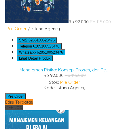
Rp 92.000
Rp 115.000
Pre Order
/ Istana Agency
SMS
6285100523476
Telepon
6285100523476
Whatsapp
6285100523476
Lihat Detail Produk
Manajemen Risiko: Konsep, Proses, dan Pe....
Rp 92.000
Rp 115.000
Stok:
Pre Order
Kode: Istana Agency
Pre Order
Edisi Terbatas
OFF 20%