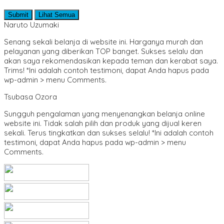
Sejarah & Biografi
Seni & Bahasa Sastra
Submit
Lihat Semua
SMA/ MA
Naruto Uzumaki
SMP/ MTS
Sosial dan Budaya
Senang sekali belanja di website ini. Harganya murah dan
Teknik Sipil
pelayanan yang diberikan TOP banget. Sukses selalu dan
Umum & Populer
akan saya rekomendasikan kepada teman dan kerabat saya.
Trims! *Ini adalah contoh testimoni, dapat Anda hapus pada
wp-admin > menu Comments.
Tsubasa Ozora
Sungguh pengalaman yang menyenangkan belanja online
website ini. Tidak salah pilih dan produk yang dijual keren
sekali. Terus tingkatkan dan sukses selalu! *Ini adalah contoh
testimoni, dapat Anda hapus pada wp-admin > menu
Comments.