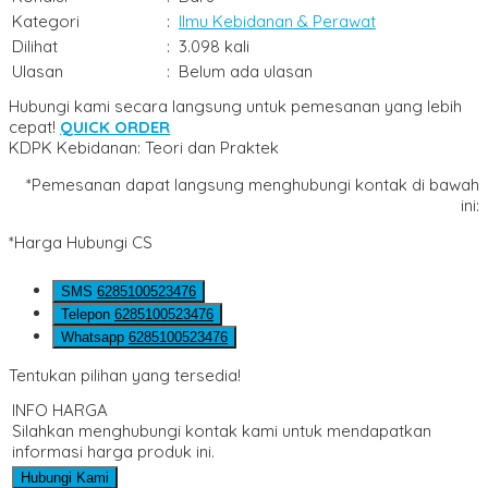
Kategori
:
Ilmu Kebidanan & Perawat
Dilihat
:
3.098 kali
Ulasan
:
Belum ada ulasan
Hubungi kami secara langsung untuk pemesanan yang lebih
cepat!
QUICK ORDER
KDPK Kebidanan: Teori dan Praktek
*Pemesanan dapat langsung menghubungi kontak di bawah
ini:
*Harga Hubungi CS
SMS
6285100523476
Telepon
6285100523476
Whatsapp
6285100523476
Tentukan pilihan yang tersedia!
INFO HARGA
Silahkan menghubungi kontak kami untuk mendapatkan
informasi harga produk ini.
Hubungi Kami