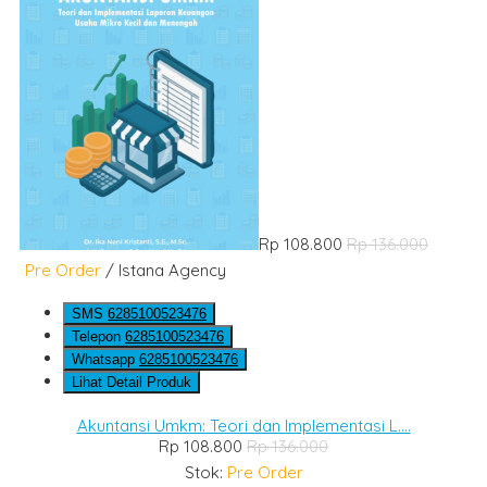
Rp 108.800
Rp 136.000
Pre Order
/ Istana Agency
SMS
6285100523476
Telepon
6285100523476
Whatsapp
6285100523476
Lihat Detail Produk
Akuntansi Umkm: Teori dan Implementasi L....
Rp 108.800
Rp 136.000
Stok:
Pre Order