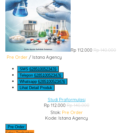
Rp 112.000
Rp 140.000
Pre Order
/ Istana Agency
SMS
6285100523476
Telepon
6285100523476
Whatsapp
6285100523476
Lihat Detail Produk
Studi Praformulasi
Rp 112.000
Rp 140.000
Stok:
Pre Order
Kode: Istana Agency
Pre Order
Edisi Terbatas