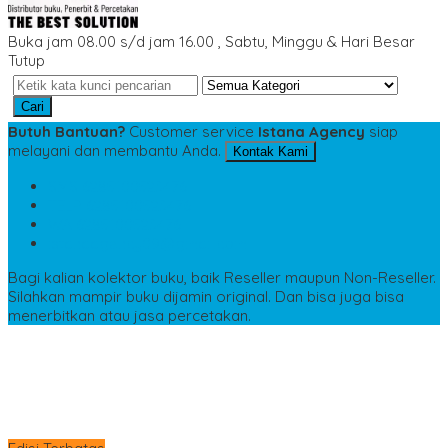
Buka jam 08.00 s/d jam 16.00 , Sabtu, Minggu & Hari Besar
Tutup
Cari
Butuh Bantuan?
Customer service
Istana Agency
siap
melayani dan membantu Anda.
Kontak Kami
SMS
6285100523476
TELP
6285100523476
WA
6285100523476
istanaagency09@gmail.com
Bagi kalian kolektor buku, baik Reseller maupun Non-Reseller.
Silahkan mampir buku dijamin original. Dan bisa juga bisa
menerbitkan atau jasa percetakan.