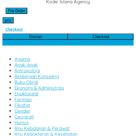
Kode: Istana Agency
Pre Order
pcs
Checkout
Rincian
Checkout
Kategori Produk
Agama
Anak-Anak
Antropologi
Bimbingan Konseling
Buku Obral
Ekonomi & Administrasi
Ensiklopedi
Farmasi
Filsafat
Gender
Geografi
Humor
Ilmu Kebidanan & Perawat
Ilmu Kedokteran & Kesehatan