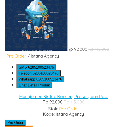
Rp 92.000
Rp 115.000
Pre Order
/ Istana Agency
SMS
6285100523476
Telepon
6285100523476
Whatsapp
6285100523476
Lihat Detail Produk
Manajemen Risiko: Konsep, Proses, dan Pe....
Rp 92.000
Rp 115.000
Stok:
Pre Order
Kode: Istana Agency
Pre Order