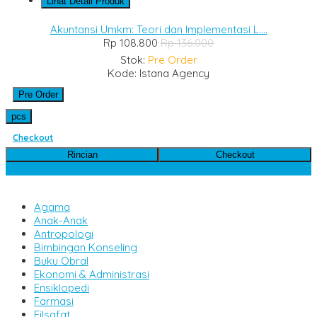
Lihat Detail Produk
Akuntansi Umkm: Teori dan Implementasi L....
Rp 108.800
Rp 136.000
Stok:
Pre Order
Kode: Istana Agency
Pre Order
pcs
Checkout
Rincian
Checkout
Kategori Produk
Agama
Anak-Anak
Antropologi
Bimbingan Konseling
Buku Obral
Ekonomi & Administrasi
Ensiklopedi
Farmasi
Filsafat