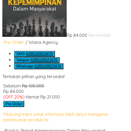
Rp 84.000
Rp 105.000
Pre Order
/ Istana Agency
SMS
6285100523476
Telepon
6285100523476
Whatsapp
6285100523476
Tentukan pilihan yang tersedia!
Sebelum
Rp 105.000
Rp 84.000
(OFF 20%)
Hemat Rp 21.000
Pre Order
*Hubungi kami untuk informasi lebih lanjut mengenai
pemesanan produk ini.
Produk Terkait Kepemimpinan Dalam Masyarakat