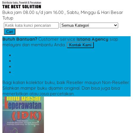
Buka jam 08.00 s/d jam 16.00 , Sabtu, Minggu & Hari Besar
Tutup
Cari
Butuh Bantuan?
Customer service
Istana Agency
siap
melayani dan membantu Anda.
Kontak Kami
SMS
6285100523476
TELP
6285100523476
WA
6285100523476
istanaagency09@gmail.com
Bagi kalian kolektor buku, baik Reseller maupun Non-Reseller.
Silahkan mampir buku dijamin original. Dan bisa juga bisa
menerbitkan atau jasa percetakan.