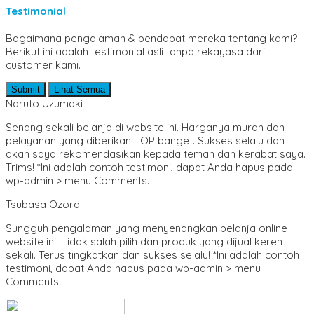
Psikologi
Testimonial
Puisi
Pantun
Bagaimana pengalaman & pendapat mereka tentang kami?
Sains & Teknologi
Berikut ini adalah testimonial asli tanpa rekayasa dari
SD/ MI
customer kami.
Sejarah & Biografi
Seni & Bahasa Sastra
Submit
Lihat Semua
SMA/ MA
Naruto Uzumaki
SMP/ MTS
Sosial dan Budaya
Senang sekali belanja di website ini. Harganya murah dan
Teknik Sipil
pelayanan yang diberikan TOP banget. Sukses selalu dan
Umum & Populer
akan saya rekomendasikan kepada teman dan kerabat saya.
Trims! *Ini adalah contoh testimoni, dapat Anda hapus pada
wp-admin > menu Comments.
Tsubasa Ozora
Sungguh pengalaman yang menyenangkan belanja online
website ini. Tidak salah pilih dan produk yang dijual keren
sekali. Terus tingkatkan dan sukses selalu! *Ini adalah contoh
testimoni, dapat Anda hapus pada wp-admin > menu
Comments.