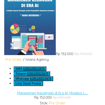
Rp 152.000
Rp 190.000
Pre Order
/ Istana Agency
SMS
6285100523476
Telepon
6285100523476
Whatsapp
6285100523476
Lihat Detail Produk
Manajemen Keuangan di Era AI (Analisis L....
Rp 152.000
Rp 190.000
Stok:
Pre Order