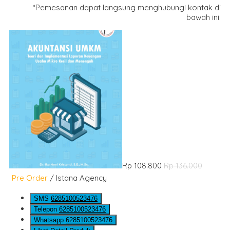
*Pemesanan dapat langsung menghubungi kontak di
bawah ini:
Rp 108.800
Rp 136.000
Pre Order
/ Istana Agency
SMS
6285100523476
Telepon
6285100523476
Whatsapp
6285100523476