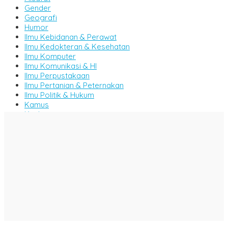
Gender
Geografi
Humor
Ilmu Kebidanan & Perawat
Ilmu Kedokteran & Kesehatan
Ilmu Komputer
Ilmu Komunikasi & HI
Ilmu Perpustakaan
Ilmu Pertanian & Peternakan
Ilmu Politik & Hukum
Kamus
Kitab
Komik
Majalah
Manajemen
Metode & Penelitian
Militer & Persenjataan
MIPA
Motivasi & Inspirasi
Novel & Cerpen
Pemikiran & Tafsir
Pendidikan
Perikanan & Kelautan