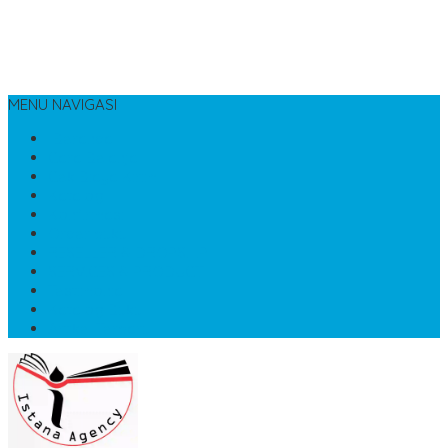
MENU NAVIGASI
Beranda
Cara Belanja
Cek Biaya Kirim
Katalog
Konfirmasi
Order buku
RESELLER & DROPSHIP
SERVICES & PRODUCT
Testimonial
Katalog Buku
Artikel Terbaru