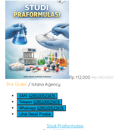
Rp 112.000
Rp 140.000
Pre Order
/ Istana Agency
SMS
6285100523476
Telepon
6285100523476
Whatsapp
6285100523476
Lihat Detail Produk
Studi Praformulasi