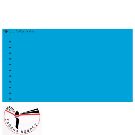
MENU NAVIGASI
Beranda
Cara Belanja
Cek Biaya Kirim
Katalog
Konfirmasi
Order buku
RESELLER & DROPSHIP
SERVICES & PRODUCT
Testimonial
Katalog Buku
Artikel Terbaru