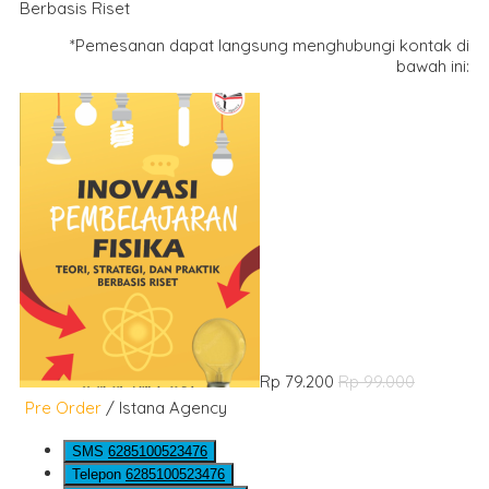
Berbasis Riset
*Pemesanan dapat langsung menghubungi kontak di
bawah ini:
Rp 79.200
Rp 99.000
Pre Order
/ Istana Agency
SMS
6285100523476
Telepon
6285100523476