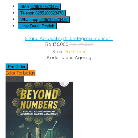
SMS
6285100523476
Telepon
6285100523476
Whatsapp
6285100523476
Lihat Detail Produk
Sharia Accounting 5.0: Integrasi Standar....
Rp 136.000
Rp 170.000
Stok:
Pre Order
Kode: Istana Agency
Pre Order
Edisi Terbatas
OFF 20%