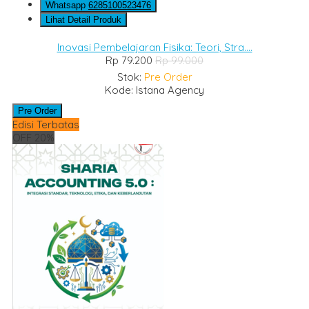
Whatsapp
6285100523476
Lihat Detail Produk
Inovasi Pembelajaran Fisika: Teori, Stra....
Rp 79.200
Rp 99.000
Stok:
Pre Order
Kode: Istana Agency
Pre Order
Edisi Terbatas
OFF 20%