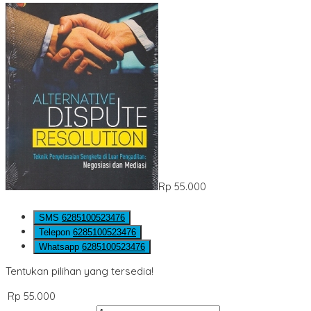
Rp 55.000
SMS
6285100523476
Telepon
6285100523476
Whatsapp
6285100523476
Tentukan pilihan yang tersedia!
Rp 55.000