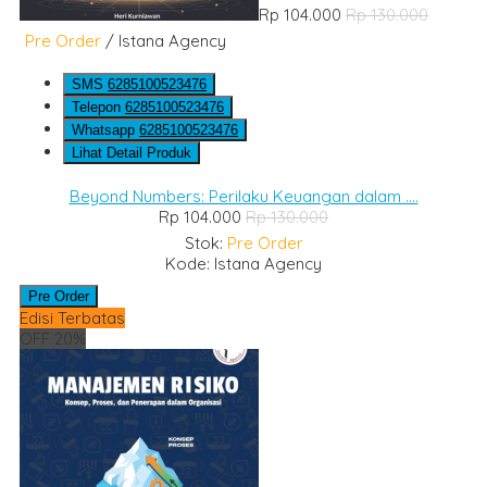
Rp 104.000
Rp 130.000
Pre Order
/ Istana Agency
SMS
6285100523476
Telepon
6285100523476
Whatsapp
6285100523476
Lihat Detail Produk
Beyond Numbers: Perilaku Keuangan dalam ....
Rp 104.000
Rp 130.000
Stok:
Pre Order
Kode: Istana Agency
Pre Order
Edisi Terbatas
OFF 20%