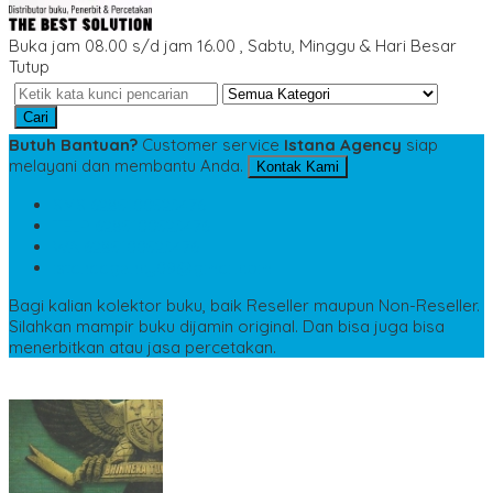
Buka jam 08.00 s/d jam 16.00 , Sabtu, Minggu & Hari Besar
Tutup
Cari
Butuh Bantuan?
Customer service
Istana Agency
siap
melayani dan membantu Anda.
Kontak Kami
SMS
6285100523476
TELP
6285100523476
WA
6285100523476
istanaagency09@gmail.com
Bagi kalian kolektor buku, baik Reseller maupun Non-Reseller.
Silahkan mampir buku dijamin original. Dan bisa juga bisa
menerbitkan atau jasa percetakan.