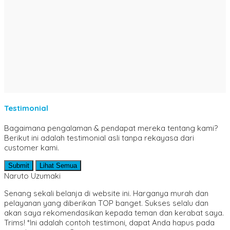
Majalah
Manajemen
Metode & Penelitian
Militer & Persenjataan
MIPA
Motivasi & Inspirasi
Novel & Cerpen
Pemikiran & Tafsir
Pendidikan
Perikanan & Kelautan
Psikologi
Testimonial
Puisi
Pantun
Bagaimana pengalaman & pendapat mereka tentang kami?
Sains & Teknologi
Berikut ini adalah testimonial asli tanpa rekayasa dari
SD/ MI
customer kami.
Sejarah & Biografi
Seni & Bahasa Sastra
Submit
Lihat Semua
SMA/ MA
Naruto Uzumaki
SMP/ MTS
Sosial dan Budaya
Senang sekali belanja di website ini. Harganya murah dan
Teknik Sipil
pelayanan yang diberikan TOP banget. Sukses selalu dan
Umum & Populer
akan saya rekomendasikan kepada teman dan kerabat saya.
Trims! *Ini adalah contoh testimoni, dapat Anda hapus pada