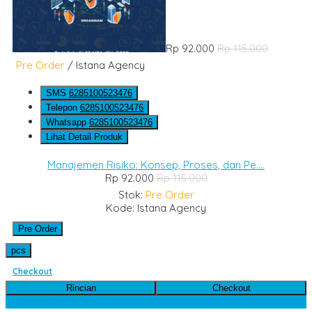
Rp 92.000
Rp 115.000
Pre Order
/ Istana Agency
SMS
6285100523476
Telepon
6285100523476
Whatsapp
6285100523476
Lihat Detail Produk
Manajemen Risiko: Konsep, Proses, dan Pe....
Rp 92.000
Rp 115.000
Stok:
Pre Order
Kode: Istana Agency
Pre Order
pcs
Checkout
Rincian
Checkout
Kategori Produk