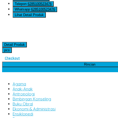
Telepon
6285100523476
Whatsapp
6285100523476
Lihat Detail Produk
Detail Produk
pcs
Checkout
Rincian
Kategori Produk
Agama
Anak-Anak
Antropologi
Bimbingan Konseling
Buku Obral
Ekonomi & Administrasi
Ensiklopedi