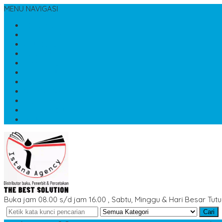
MENU NAVIGASI
Beranda
Cara Belanja
Cek Biaya Kirim
Katalog
Konfirmasi
Order buku
RESELLER & DROPSHIP
SERVICES & PRODUCT
Testimonial
Katalog Buku
Artikel Terbaru
Buka jam 08.00 s/d jam 16.00 , Sabtu, Minggu & Hari Besar Tut
Cari