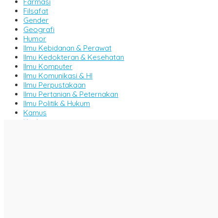
Farmasi
Filsafat
Gender
Geografi
Humor
Ilmu Kebidanan & Perawat
Ilmu Kedokteran & Kesehatan
Ilmu Komputer
Ilmu Komunikasi & HI
Ilmu Perpustakaan
Ilmu Pertanian & Peternakan
Ilmu Politik & Hukum
Kamus
Kitab
Komik
Majalah
Manajemen
Metode & Penelitian
Militer & Persenjataan
MIPA
Motivasi & Inspirasi
Novel & Cerpen
Pemikiran & Tafsir
Pendidikan