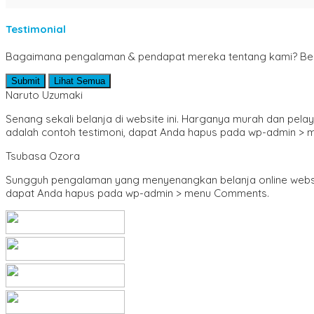
Perikanan & Kelautan
Psikologi
Testimonial
Puisi
Pantun
Bagaimana pengalaman & pendapat mereka tentang kami? Berikut
Sains & Teknologi
SD/ MI
Submit
Lihat Semua
Sejarah & Biografi
Naruto Uzumaki
Seni & Bahasa Sastra
SMA/ MA
Senang sekali belanja di website ini. Harganya murah dan pel
SMP/ MTS
adalah contoh testimoni, dapat Anda hapus pada wp-admin >
Sosial dan Budaya
Teknik Sipil
Tsubasa Ozora
Umum & Populer
Sungguh pengalaman yang menyenangkan belanja online website in
dapat Anda hapus pada wp-admin > menu Comments.