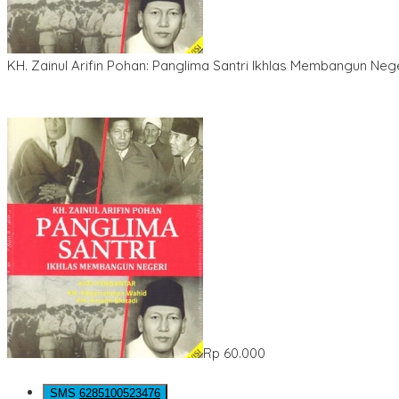
KH. Zainul Arifin Pohan: Panglima Santri Ikhlas Membangun Neg
Rp 60.000
SMS
6285100523476