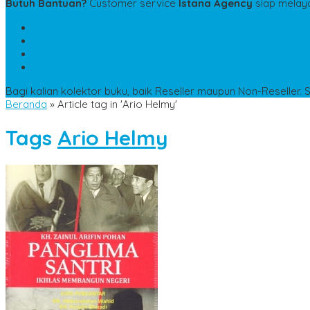
Butuh Bantuan?
Customer service
Istana Agency
siap melay
SMS
6285100523476
TELP
6285100523476
WA
6285100523476
istanaagency09@gmail.com
Bagi kalian kolektor buku, baik Reseller maupun Non-Reseller. 
Beranda
»
Article tag in 'Ario Helmy'
Tags
Ario Helmy