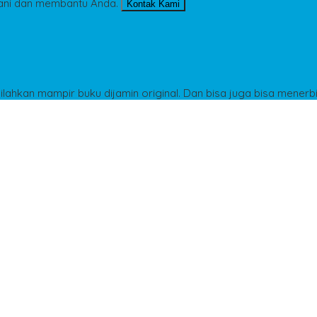
ani dan membantu Anda.
Kontak Kami
Silahkan mampir buku dijamin original. Dan bisa juga bisa menerb